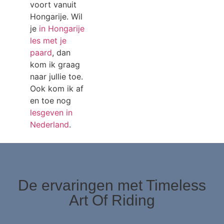
voort vanuit
Hongarije. Wil
je
in Hongarije
les met je
paard
, dan
kom ik graag
naar jullie toe.
Ook kom ik af
en toe nog
lesgeven in
Nederland
.
De ervaringen met Timeless
Art Of Riding