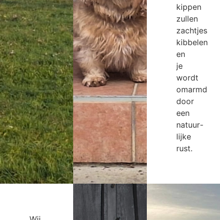
kippen
zullen
zachtjes
kibbelen
en
je
wordt
omarmd
door
een
natuur-
lijke
rust.
Wij