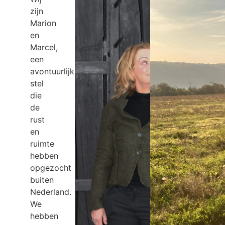
zijn
Marion
en
Marcel,
een
avontuurlijk
stel
die
de
rust
en
ruimte
hebben
opgezocht
buiten
Nederland.
We
hebben